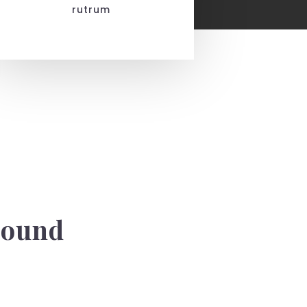
rutrum
round