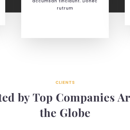
accumsan tincidunt. Donec
rutrum
CLIENTS
ted by Top Companies A
the Globe