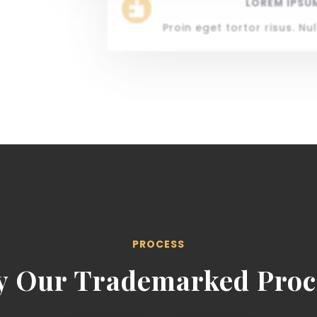
LOREM IPSU

Proin eget tortor risus. N
PROCESS
y Our Trademarked Proc