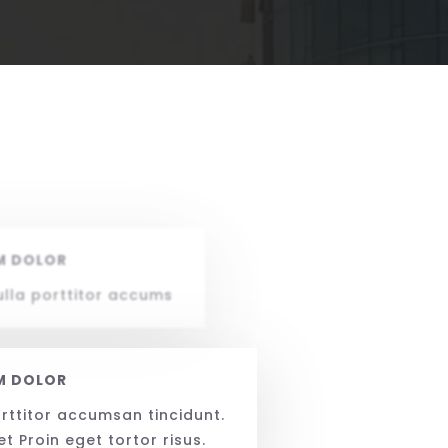
M DOLOR
Nulla porttitor accums
M DOLOR
orttitor accumsan tincidunt.
 Proin eget tortor risus.