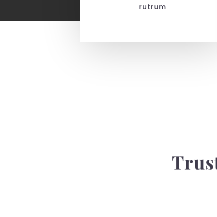
rutrum
Trus