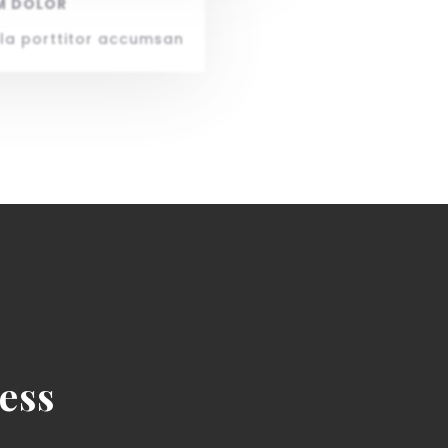
M DOLOR
ulla porttitor accumsan
ess