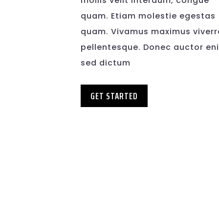
mollis velit interdum, congue
quam. Etiam molestie egestas
quam. Vivamus maximus viverr
pellentesque. Donec auctor en
sed dictum
GET STARTED