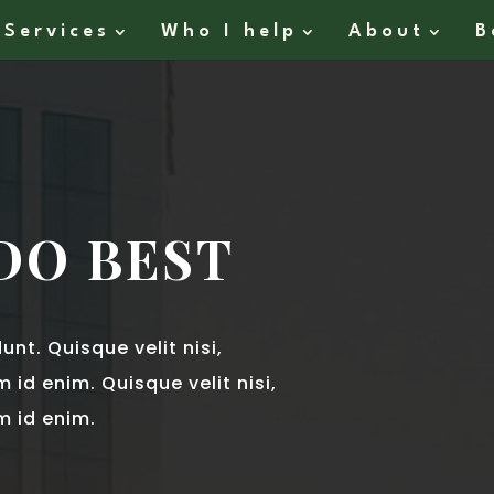
Services
Who I help
About
B
DO BEST
nt. Quisque velit nisi,
 id enim. Quisque velit nisi,
m id enim.