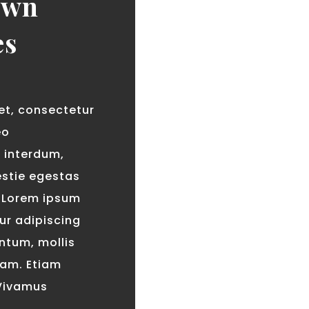
Own
es
et, consectetur
eo
t interdum,
stie egestas
 Lorem ipsum
ur adipiscing
entum, mollis
uam. Etiam
Vivamus