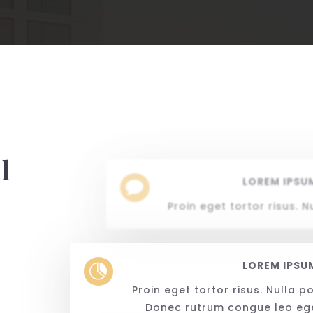
l
LOREM IPSU

Proin eget tortor risus. 
LOREM IPSU

Proin eget tortor risus. Nulla p
Donec rutrum congue leo eget